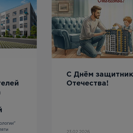
С Днём защитни
телей
Отечества!
а
й
ологии"
пяти
23.02.2026