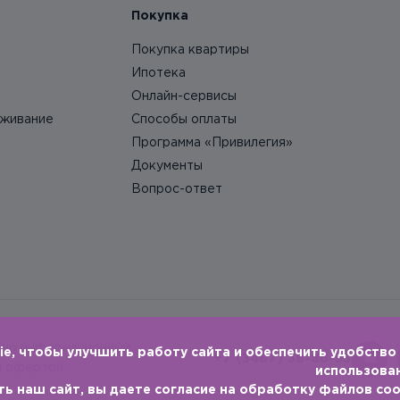
Покупка
Покупка квартиры
Ипотека
Онлайн-сервисы
уживание
Способы оплаты
Программа «Привилегия»
Документы
Вопрос-ответ
ьно информационный
e, чтобы улучшить работу сайта и обеспечить удобство
+7 (3467) 38-86-55
й офертой
использова
ь наш сайт, вы даете согласие на обработку файлов coo