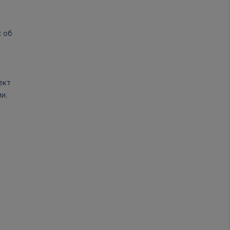
с об
ект
и.