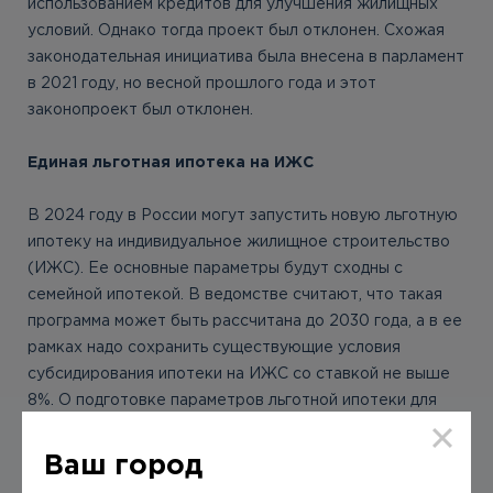
использованием кредитов для улучшения жилищных
условий. Однако тогда проект был отклонен. Схожая
законодательная инициатива была внесена в парламент
в 2021 году, но весной прошлого года и этот
законопроект был отклонен.
Единая льготная ипотека на ИЖС
В 2024 году в России могут запустить новую льготную
ипотеку на индивидуальное жилищное строительство
(ИЖС). Ее основные параметры будут сходны с
семейной ипотекой. В ведомстве считают, что такая
программа может быть рассчитана до 2030 года, а в ее
рамках надо сохранить существующие условия
субсидирования ипотеки на ИЖС со ставкой не выше
8%. О подготовке параметров льготной ипотеки для
индивидуального строительства говорил и глава
Минстроя Ирек Файзуллин.
Ваш город