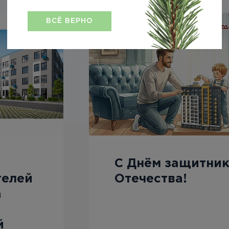
ВСЁ ВЕРНО
С Днём защитни
телей
Отечества!
а
й