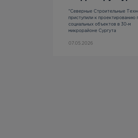
о
"Северные Строительные Техн
приступили к проектированию 
социальных объектов в 30‑м
й своей
микрорайоне Сургута
т
ля своих
07.05.2026
уя в своей
 и
ебинаров и
ленного
ной
имостью