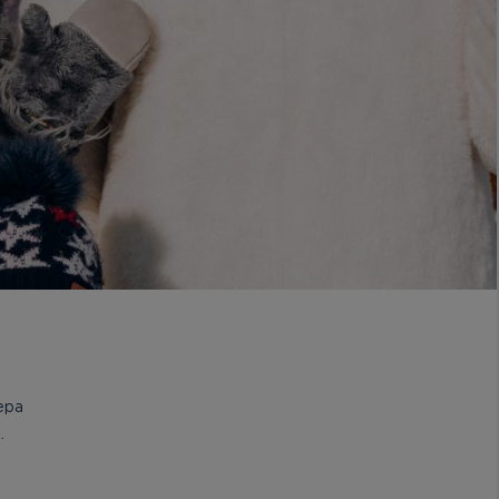
ера
.