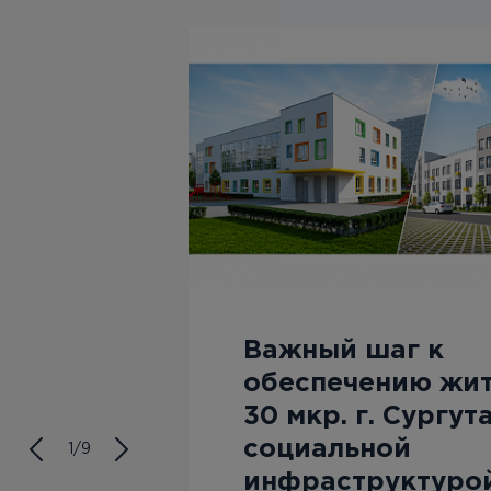
Важный шаг к
лок
обеспечению жи
30 мкр. г. Сургут
социальной
1/9
ходит
инфраструктуро