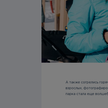
А также согрелись горя
взрослых, фотографиров
парка стала еще волшеб