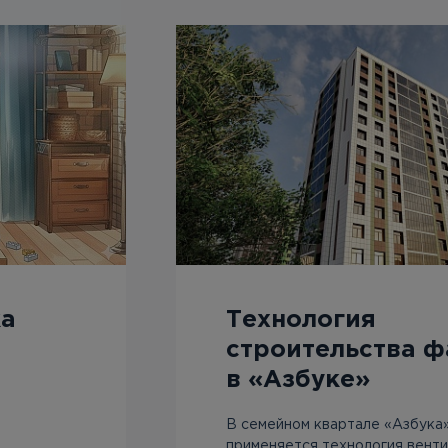
ка
Технология
строительства ф
в «Азбуке»
В семейном квартале «Азбука
применяется технология вент