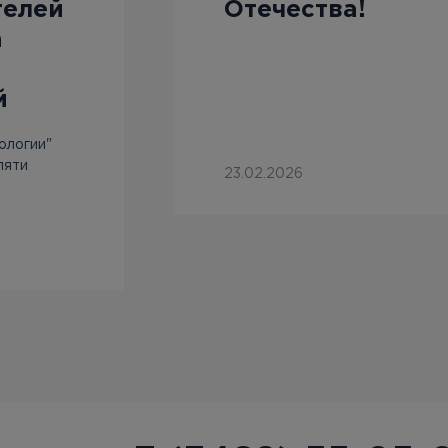
телей
Отечества!
а
й
ологии"
пяти
23.02.2026