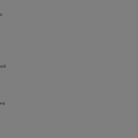
но
шой
 на