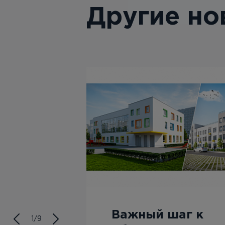
Другие но
Важный шаг к
1/9