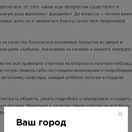
ресно все: от того, какие еще профессии существуют в
 какую роль выполняет фундамент. До вопроса — почему важ
асивые дома, но и заниматься благоустройством придомовой
 на качество безопасное резиновое покрытие во дворе и
ом доме «Азбука», покачались на качелях и немного поиграли.
лютно все правильно ответили на вопросы и получили неболь
ли почувствовать себя настоящими инженерами и попробовали
 эргономику квартиры, каждый ребёнок получил в подарок
смотреть объекты, узнать подробнее о планировках и сходить
ентр продаж. Менеджер с удовольствием ответит на все ваши
бную дату встречи.
Ваш город