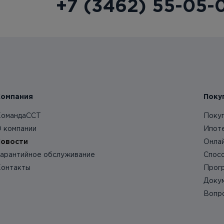
+7 (3462) 55-05-
Компания
Поку
омандаССТ
Поку
 компании
Ипот
овости
Онла
арантийное обслуживание
Спос
онтакты
Прог
Доку
Вопр