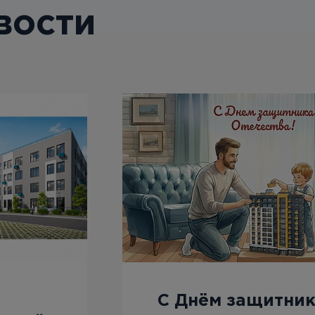
вости
С Днём защитни