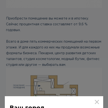
Приобрести помещение вы можете и в ипотеку.
Сейчас процентная ставка составляет от 9,6 %
годовых.
Всего в доме пять коммерческих помещений на первом
этаже. И для каждого из них мы продумали возможные
форматы бизнеса. Пекарня, центр развития детских
талантов, студия косметологии, модный бутик, фитнес
студия или другое — выбирать вам.