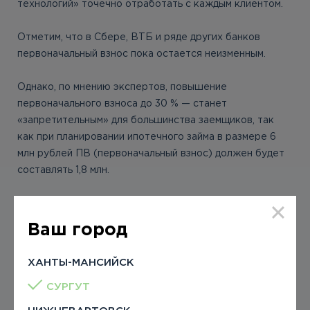
технологий» точечно отработать с каждым клиентом.
Отметим, что в Сбере, ВТБ и ряде других банков
первоначальный взнос пока остается неизменным.
Однако, по мнению экспертов, повышение
первоначального взноса до 30 % — станет
«запретительным» для большинства заемщиков, так
как при планировании ипотечного займа в размере 6
млн рублей ПВ (первоначальный взнос) должен будет
составлять 1,8 млн.
По опросам потенциальных заемщиков, проведенных
аналитиками строительной отрасли, для большинства
Ваш город
россиян это неподъемная сумма.
ХАНТЫ-МАНСИЙСК
Ранее
сообщалось
, что в доме ZIMA осталось всего 10
квартир.
СУРГУТ