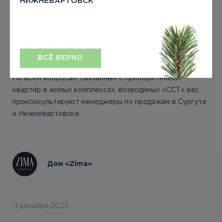
НИЖНЕВАРТОВСК
В заключение напомним, что у компании «ССТ» в
настоящее время четыре действующих проекта – дом-
эстет «Бенуа», семейный квартал «Азбука», дом
«ЗИМА» high класса в жилом комплексе "4 сезона" в
Сургуте и авторский дом "Себур" в Нижневартовске.
ВСЁ ВЕРНО
По всем вопросам, связанным с приобретением
квартир в жилых комплексах, возводимых «ССТ» вас
проконсультируют менеджеры по продажам в Сургуте
и Нижневартовске.
Дом «Zima»
11 декабря 2023