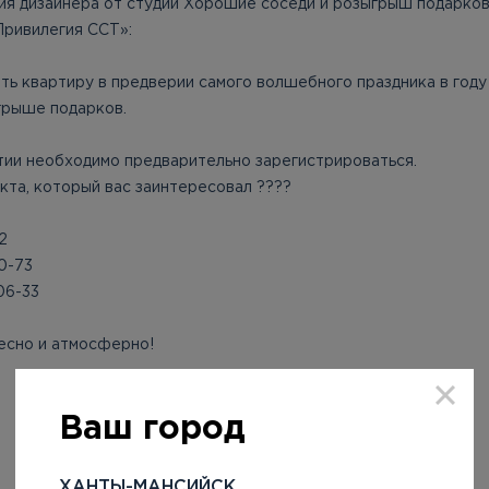
ия дизайнера от студии Хорошие соседи и розыгрыш подарков
Привилегия ССТ»:
ть квартиру в предверии самого волшебного праздника в году
грыше подарков.
тии необходимо предварительно зарегистрироваться.
кта, который вас заинтересовал ????
2
0-73
06-33
есно и атмосферно!
Ваш город
ХАНТЫ-МАНСИЙСК