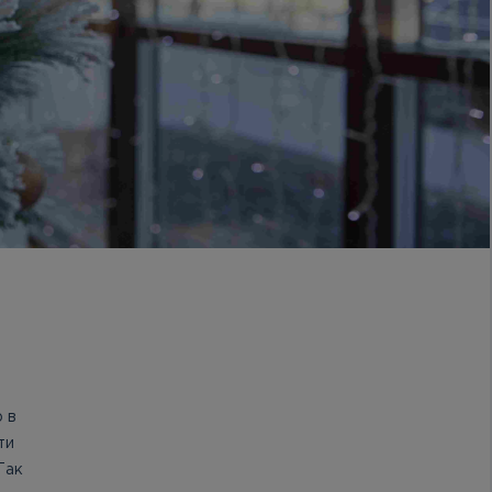
 в
ти
Так