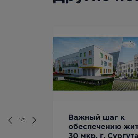
Важный шаг к
1/9
ле
обеспечению жи
30 мкр. г. Сургут