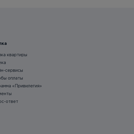
пка
пка квартиры
ека
йн-сервисы
обы оплаты
рамма «Привилегия»
менты
ос-ответ