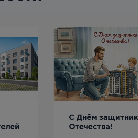
С Днём защитни
телей
Отечества!
а