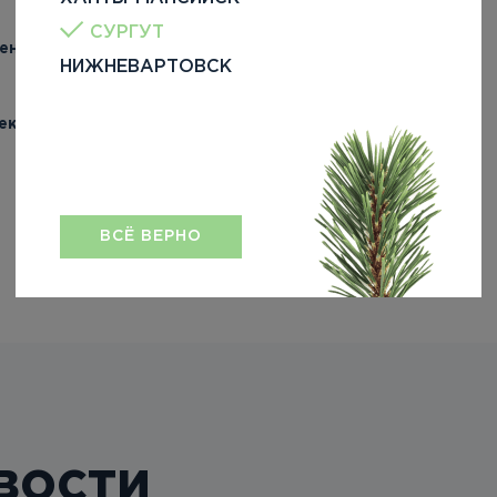
СУРГУТ
енуа»
НИЖНЕВАРТОВСК
екс «Азбука»
ВСЁ ВЕРНО
вости