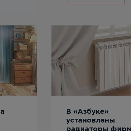
ка
В «Азбуке»
установлены
радиаторы фир