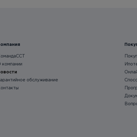
Компания
Поку
омандаССТ
Поку
 компании
Ипот
овости
Онла
арантийное обслуживание
Спос
онтакты
Прог
Доку
Вопр