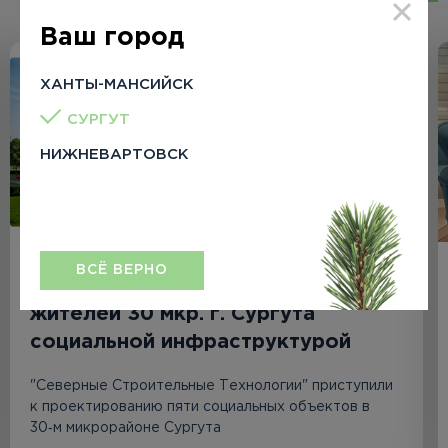
Ваш город
ХАНТЫ-МАНСИЙСК
СУРГУТ
НИЖНЕВАРТОВСК
ВСЁ ВЕРНО
Важный шаг к обеспечению
жителей 30 мкр. г. Сургута
социальной инфраструктурой
"Северные Строительные Технологии" приступили
к проектированию пяти социальных объектов в
30‑м микрорайоне Сургута