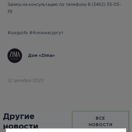
Запись на консультацию по телефону 8 (3462) 55-05-
39
⠀
#surgut4s #4сезонасургут
Дом «Zima»
22 декабря 2020
Другие
ВСЕ
новости
НОВОСТИ