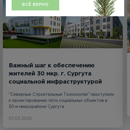
ВСЁ ВЕРНО
Важный шаг к обеспечению
жителей 30 мкр. г. Сургута
социальной инфраструктурой
"Северные Строительные Технологии" приступили
к проектированию пяти социальных объектов в
30‑м микрорайоне Сургута
07.05.2026