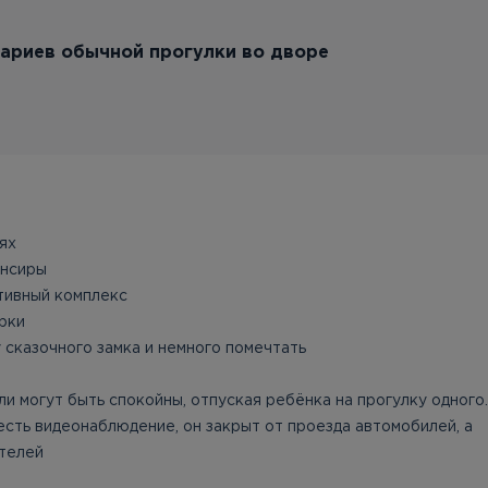
нариев обычной прогулки во дворе
лях
ансиры
тивный комплекс
орки
 сказочного замка и немного помечтать
и могут быть спокойны, отпуская ребёнка на прогулку одного
есть видеонаблюдение, он закрыт от проезда автомобилей, а
ителей