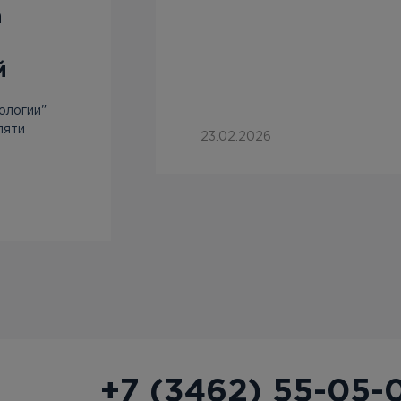
а
й
ологии"
пяти
23.02.2026
+7 (3462) 55-05-