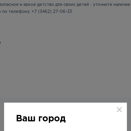
зопасное и яркое детство для своих детей - уточните наличие
» по телефону: +7 (3462) 27-06-33
»
Ваш город