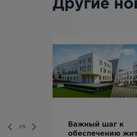
Другие но
Важный шаг к
1/9
ле
обеспечению жи