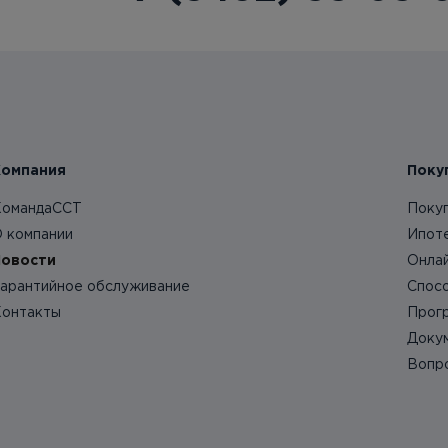
Компания
Поку
омандаССТ
Поку
 компании
Ипот
овости
Онла
арантийное обслуживание
Спос
онтакты
Прог
Доку
Вопр