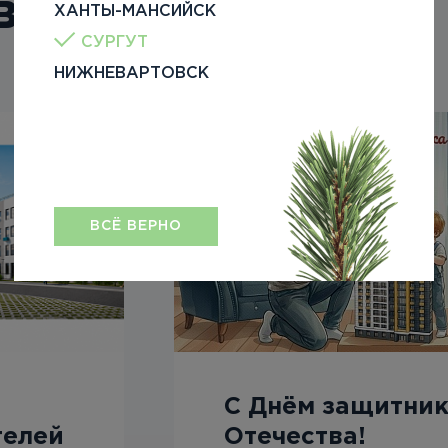
вости
ХАНТЫ-МАНСИЙСК
СУРГУТ
НИЖНЕВАРТОВСК
ВСЁ ВЕРНО
С Днём защитни
телей
Отечества!