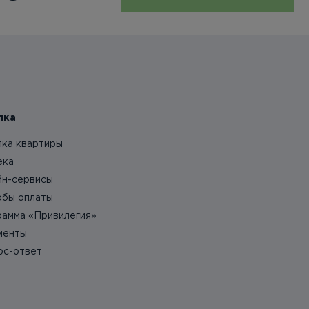
пка
пка квартиры
ека
йн-сервисы
обы оплаты
рамма «Привилегия»
менты
ос-ответ