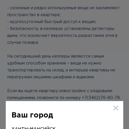
- сезонные и редко используемые вещи не захламляют
пространство в квартире;
- круглосуточный быстрый доступ к вещам;
- безопасность: в келлерах установлены детекторы
дыма, что исключает вероятность разрастания огня в
случае пожара.
На сегодняшний день келлеры являются самым
удобным способом хранения – вещи не нужно
транспортировать на склад, и интерьер квартиры не
перегружен лишними шкафами и ящиками.
Если вы ищете квартиру новостройке с кладовыми
помещениями, позвоните по номеру +7(3462)76-80-78,
и наши менеджеры подберут для вас лучшие
предложения.
Ваш город
ХАНТЫ-МАНСИЙСК