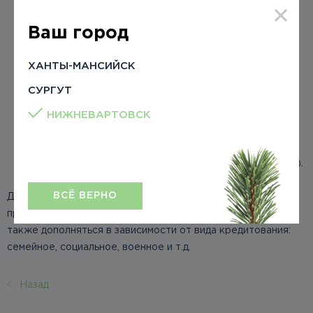
«Семейная ипотека»),
Ваш город
справка 2-НДФЛ,
ХАНТЫ-МАНСИЙСК
заверенная отделом кадров копия трудовой книжки
СУРГУТ
основного заемщика,
НИЖНЕВАРТОВСК
сертификат на материнский (семейный) капитал,
выписка об остатке МСК (для первоначального взноса).
ВСЁ ВЕРНО
Для подтверждения доходов созаёмщика нужно
предоставить аналогичный пакет бумаг. Перечень может
также дополняться в зависимости от вида кредитования:
семейное, социальное, военное и т.д.
Назад