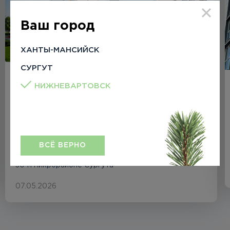
Ваш город
ХАНТЫ-МАНСИЙСК
СУРГУТ
НИЖНЕВАРТОВСК
Важный шаг к обеспечению
жителей 30 мкр. г. Сургута
социальной инфраструктурой
"Северные Строительные Технологии" приступили
ВСЁ ВЕРНО
к проектированию пяти социальных объектов в
30‑м микрорайоне Сургута
07.05.2026