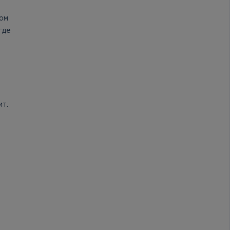
том
где
ит.