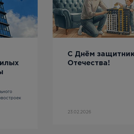
С Днём защитни
жилых
Отечества!
ы
льного
овостроек
23.02.2026