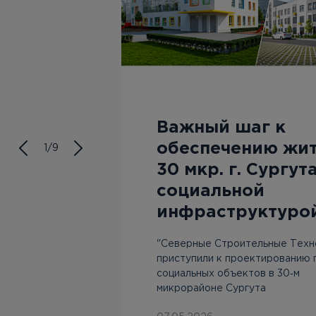
ску?
Важный шаг к
обеспечению жи
1/9
оса, если
30 мкр. г. Сургут
кого дома
социальной
инфраструктуро
"Северные Строительные Техн
приступили к проектированию 
социальных объектов в 30‑м
микрорайоне Сургута