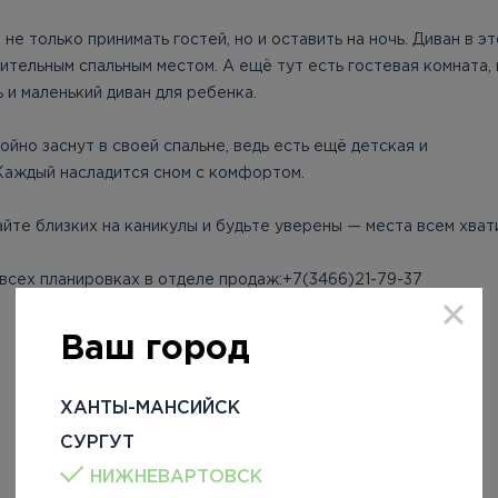
не только принимать гостей, но и оставить на ночь. Диван в э
ительным спальным местом. А ещё тут есть гостевая комната, 
 и маленький диван для ребенка.
ойно заснут в своей спальне, ведь есть ещё детская и
Каждый насладится сном с комфортом.
йте близких на каникулы и будьте уверены — места всем хват
всех планировках в отделе продаж:+7(3466)21-79-37
Ваш город
ХАНТЫ-МАНСИЙСК
СУРГУТ
НИЖНЕВАРТОВСК