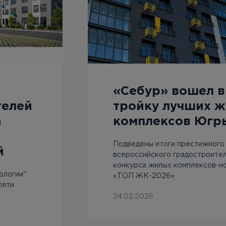
«Себур» вошел в
телей
тройку лучших 
а
комплексов Югр
Подведены итоги престижного
й
всероссийского градостроите
конкурса жилых комплексов-н
ологии"
«ТОП ЖК-2026»
пяти
24.02.2026