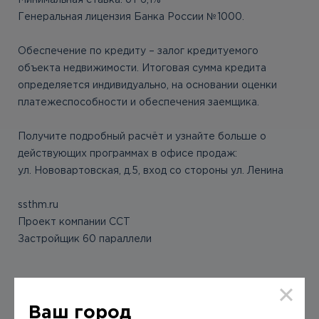
Минимальная ставка: от 6,1%
Генеральная лицензия Банка России №1000.
Обеспечение по кредиту – залог кредитуемого
объекта недвижимости. Итоговая сумма кредита
определяется индивидуально, на основании оценки
платежеспособности и обеспечения заемщика.
Получите подробный расчёт и узнайте больше о
действующих программах в офисе продаж:
ул. Нововартовская, д.5, вход со стороны ул. Ленина
ssthm.ru
Проект компании ССТ
Застройщик 60 параллели
SEBUR
Ваш город