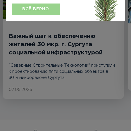
ВСЁ ВЕРНО
Важный шаг к обеспечению
жителей 30 мкр. г. Сургута
социальной инфраструктурой
"Северные Строительные Технологии" приступили
к проектированию пяти социальных объектов в
30‑м микрорайоне Сургута
07.05.2026