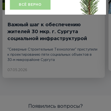
ВСЁ ВЕРНО
Важный шаг к обеспечению
жителей 30 мкр. г. Сургута
социальной инфраструктурой
"Северные Строительные Технологии" приступили
к проектированию пяти социальных объектов в
30‑м микрорайоне Сургута
07.05.2026
Появились вопросы?