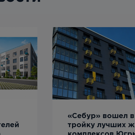
«Себур» вошел в
телей
тройку лучших 
а
комплексов Югр