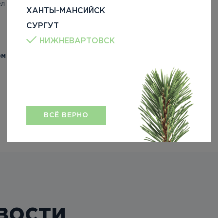
ел продаж
ХАНТЫ-МАНСИЙСК
СУРГУТ
НИЖНЕВАРТОВСК
ом «Себур»
ВСЁ ВЕРНО
вости