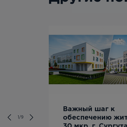
ску?
Важный шаг к
обеспечению жи
1/9
оса, если
30 мкр. г. Сургут