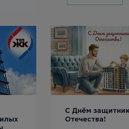
С Днём защитни
жилых
Отечества!
ы