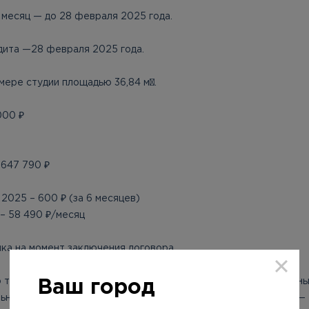
 месяц — до 28 февраля 2025 года.
дита —28 февраля 2025 года.
мере студии площадью 36,84 м².
000 ₽
 647 790 ₽
2025 – 600 ₽ (за 6 месяцев)
 – 58 490 ₽/месяц
нка на момент заключения договора.
 траншевую ипотеку нельзя совместить с льготными ипотечн
Ваш город
ьные расчеты можно узнать на персональной консультации, —