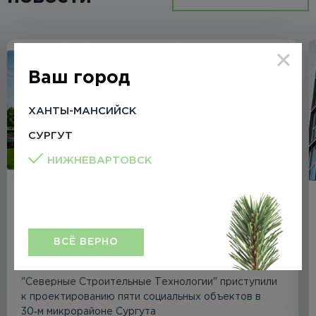
Ваш город
ХАНТЫ-МАНСИЙСК
СУРГУТ
НИЖНЕВАРТОВСК
Важный шаг к обеспечению
жителей 30 мкр. г. Сургута
ВСЁ ВЕРНО
социальной инфраструктурой
"Северные Строительные Технологии" приступили
к проектированию пяти социальных объектов в
30‑м микрорайоне Сургута