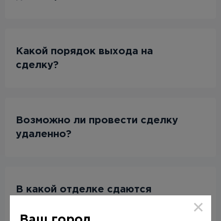
Какой порядок выхода на
сделку?
Возможно ли провести сделку
удаленно?
В какой отделке сдаются
квартиры?
Ваш город